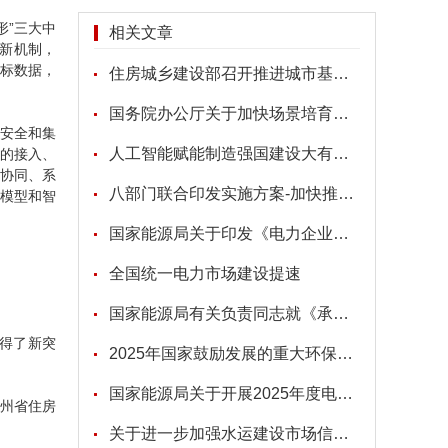
形”三大中
相关文章
新机制，
指标数据，
住房城乡建设部召开推进城市基础设施生命线安全工程现场会
国务院办公厅关于加快场景培育和开放 推动新场景大规模应用的实施意见
、安全和集
人工智能赋能制造强国建设大有可为
据的接入、
务协同、系
八部门联合印发实施方案-加快推动机械工业数字化转型
构模型和智
国家能源局关于印发《电力企业涉电应急预案管理办法》的通知
全国统一电力市场建设提速
国家能源局有关负责同志就《承装（修、试）电力设施许可证管理办法》答记者问
取得了新突
2025年国家鼓励发展的重大环保技术装备目录申报要求解读
国家能源局关于开展2025年度电力建设施工安全和工程质量专项监管的通知
州省住房
关于进一步加强水运建设市场信用信息管理和使用工作的通知