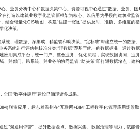
中心、业务分析中心和数据决策中心。资源可视中心通过“数据、业务、图
旨在打造以建筑业数字化监管新框架为核心、以信用为手段的建筑业监管
析，结合轻量化GIS地图，构建“住建一张图”提供及时、准确、多维度的
学化决策。
核系统、理数据、深集成、精监管和助决策。“定标准”即建立统一的数据
有业务系统进行评估并核准分类;“理数据”即基于统一的数据标准，通过数
即搭建应用集成平台，统一门户、整合业务、优化流程，实现数据协同、业
地域、跨部门、跨系统、跨业务的协同监管;“助决策”即打通数据堵点，建
全国“数字住建厅”建设已涌现诸多成果。
IM)联审应用，标志着温州在“互联网+BIM”工程数字化管理应用场景
过“聚通用评营”，提升数据盘点、数据采集、数据治理等能力，赋能贵