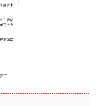
字监管中
业主管部
贡献更大力
设新闻网
宜的复函