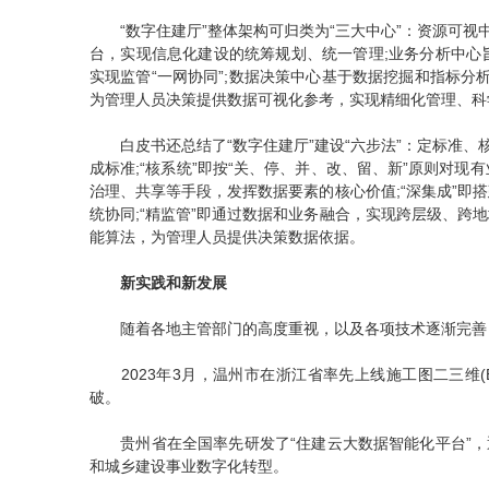
“数字住建厅”整体架构可归类为“三大中心”：资源可视
台，实现信息化建设的统筹规划、统一管理;业务分析中心
实现监管“一网协同”;数据决策中心基于数据挖掘和指标分
为管理人员决策提供数据可视化参考，实现精细化管理、科
白皮书还总结了“数字住建厅”建设“六步法”：定标准、
成标准;“核系统”即按“关、停、并、改、留、新”原则对现
治理、共享等手段，发挥数据要素的核心价值;“深集成”
统协同;“精监管”即通过数据和业务融合，实现跨层级、跨
能算法，为管理人员提供决策数据依据。
新实践和新发展
随着各地主管部门的高度重视，以及各项技术逐渐完善，
2023年3月，温州市在浙江省率先上线施工图二三维(B
破。
贵州省在全国率先研发了“住建云大数据智能化平台”，通
和城乡建设事业数字化转型。