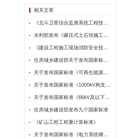
相关文章
《北斗卫星综合监测系统工程技术标准》
水利部发布《碾压式土石坝施工规范》等5项水利行业标准
《建设工程施工现场消防安全技术规范》
住房城乡建设部关于发布国家标准《住宅项目规范》的公告
关于发布国家标准《可再生能源建筑应用工程评价标准》局部修订的公告
关于发布国家标准《1000kV构支架施工及验收规范》局部修订的公告
关于发布国家标准《66kV及以下架空电力线路设计规范》局部修订的公告
住房城乡建设部发布九个国家标准
《矿山工程工程量计算标准》
关于发布国家标准《电力系统继电保护及自动化设备柜（屏）工程技术规范》局部修订的公告