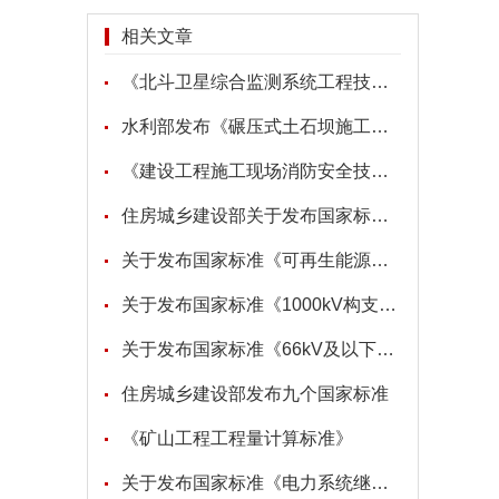
相关文章
《北斗卫星综合监测系统工程技术标准》
水利部发布《碾压式土石坝施工规范》等5项水利行业标准
《建设工程施工现场消防安全技术规范》
住房城乡建设部关于发布国家标准《住宅项目规范》的公告
关于发布国家标准《可再生能源建筑应用工程评价标准》局部修订的公告
关于发布国家标准《1000kV构支架施工及验收规范》局部修订的公告
关于发布国家标准《66kV及以下架空电力线路设计规范》局部修订的公告
住房城乡建设部发布九个国家标准
《矿山工程工程量计算标准》
关于发布国家标准《电力系统继电保护及自动化设备柜（屏）工程技术规范》局部修订的公告