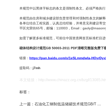
本规范中以黑体字标志的条文是强制性条文。必须严格执行
本规范由住房和城乡建设部负责管理和对强制性条文的解释
各单位结合工程实践，认真总结经验，并将意见和建议寄交
平区光荣街65号，邮编：110003，Email：gaoly@maso
如需了解更多标准规范，可前往中国资质网首页标准栏目进
砌体结构设计规范GB 50003-2011
PDF
清晰完整版免费下
链接：
https://pan.baidu.com/s/1eSLmmdwIa-HOyrDy
提取码：
j7mh
本文链接：http://www.chinazz.org.cn/bzgf/13085.ht
标签：
上一篇：
石油化工钢制低温储罐技术规范GB/T 50938-2013 PDF免费下载清晰完整版