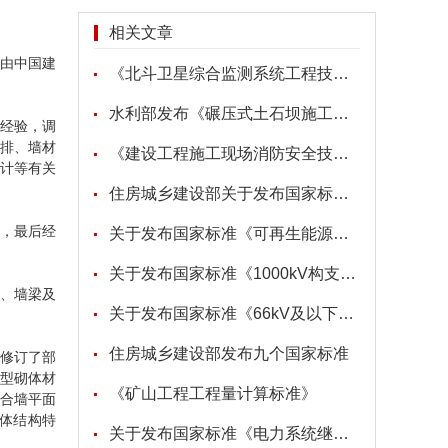
相关文章
，由中国建
《北斗卫星综合监测系统工程技术标准》
水利部发布《碾压式土石坝施工规范》等5项水利行业标准
新经验，调
排、墙材
《建设工程施工现场消防安全技术规范》
计等有关
住房城乡建设部关于发布国家标准《住宅项目规范》的公告
，最后经
关于发布国家标准《可再生能源建筑应用工程评价标准》局部修订的公告
关于发布国家标准《1000kV构支架施工及验收规范》局部修订的公告
梁、墙梁及
关于发布国家标准《66kV及以下架空电力线路设计规范》局部修订的公告
住房城乡建设部发布九个国家标准
修订了部
型砌体材
《矿山工程工程量计算标准》
合墙平面
体结构特
关于发布国家标准《电力系统继电保护及自动化设备柜（屏）工程技术规范》局部修订的公告