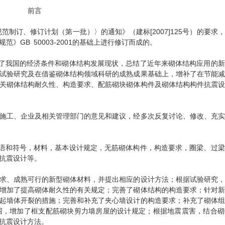
前言
范制订、修订计划（第一批）〉的通知》（建标[2007]125号）的要求
GB 50003-2001的基础上进行修订而成的。
虑了我国的经济条件和砌体结构发展现状，总结了近年来砌体结构应用的
试验研究及在借鉴砌体结构领域科研的成熟成果基础上，增补了在节能减
关砌体结构耐久性、构造要求、配筋砌块砌体构件及砌体结构构件抗震设
施工、企业及相关管理部门的意见和建议，经多次反复讨论、修改、充实
术语和符号，材料，基本设计规定，无筋砌体构件，构造要求，圈梁、过
抗震设计等。
求、成熟可行的新型砌体材料，并提出相应的设计方法；根据试验研究，
增加了提高砌体耐久性的有关规定；完善了砌体结构的构造要求；针对新
起墙体开裂的措施；完善和补充了夹心墙设计的构造要求；补充了砌体组
围，增加了框支配筋砌块剪力墙房屋的设计规定；根据地震震害，结合砌
抗震设计方法。