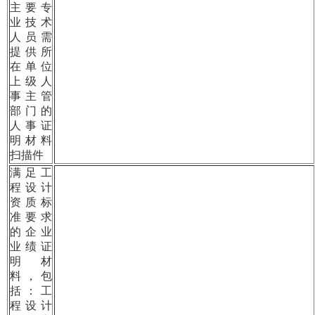
主要专
业技术
人员需
提供所
在单位
上级人
事主管
部门的
人事证
明材料
扫描件
满足工
程设计
资质标
准要求
的企业
业绩证
明材
料，包
括：工
程设计