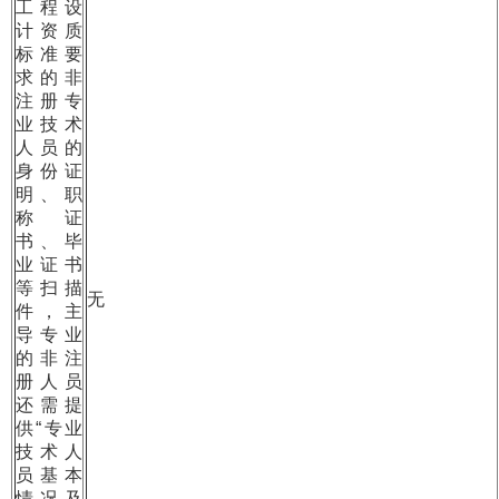
工程设
计资质
标准要
求的非
注册专
业技术
人员的
身份证
明、职
称证
书、毕
业证书
等扫描
无
件，主
导专业
的非注
册人员
还需提
供“专业
技术人
员基本
情况及