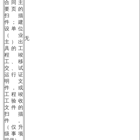
合同主
要页的
扫描
件；建
设单位
（业
无
主）出
具的工
程竣
工、移
交、试
运行证
明文
件，或
工程竣
工验收
文件的
扫描
件。
（仅升
级事项