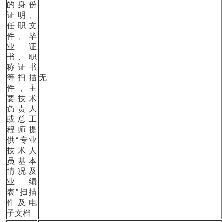
的身份
证明、
任职文
件、毕
业证
书、职
称证书
等扫描
无
件，主
要技术
负责人
或总工
程师提
供“专业
技术人
员基本
情况及
业绩
表”扫描
件及电
子文档