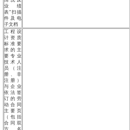
业绩
表”扫描
件及电
子文档
工程设
计资质
标准要
求的主
要专业
技术人
员（注
册、非
注册）
与企业
依法签
订的劳
动合同
主要页
（包括
合同双
方名