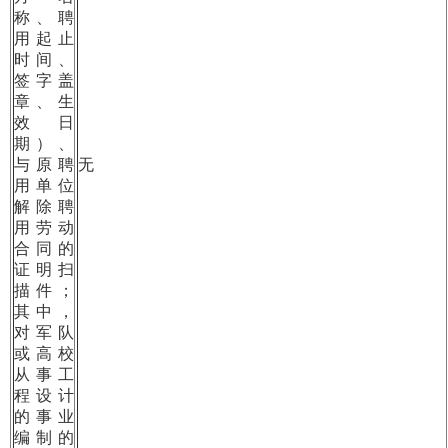
称、聘
用起止
时间、
签字盖
章、生
效日
期）、
与原聘
无
用单位
解除聘
用劳动
合同的
证明扫
描件；
其中，
对军队
或高校
从事工
程设计
的事业
编制的